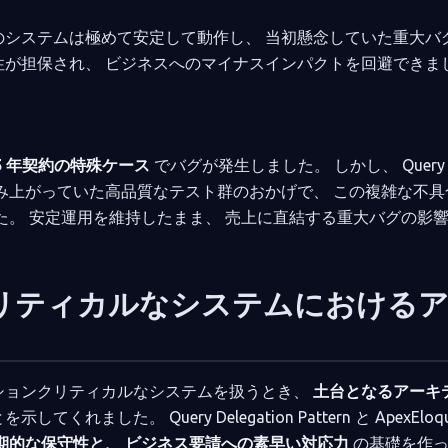
のシステムは極めて安定して動作し、 当初懸念していた重大バ
性が担保され、 ビジネスへのマイナスインパクトを回避できま
5 年契約の特殊ケース
でバグが発生しました。 しかし、 Query
uent によって積み上がっていた高品質なテスト群のおかげで、 この複雑な不
た。 安定運用を維持したまま、 売上に直結する重大バグの影
ンクリティカルなシステムにおける
ションクリティカルなシステムを扱うとき、
土台となるアーキ
示してくれました。 Query Delegation Pattern と ApexEloqu
期的な保守性と、 ビジネス要請への素早い対応力
の基礎を作っ