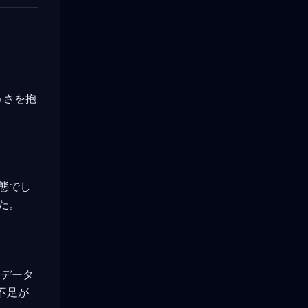
うさを抱
態でし
た。
トデータ
不足が