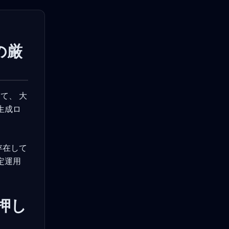
の厳
て、 大
生成ロ
存在して
定運用
押し