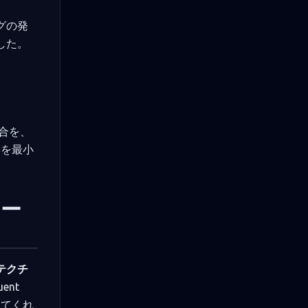
グの発
した。
具合を、
響を最小
アー
テクチ
ent
てくれ