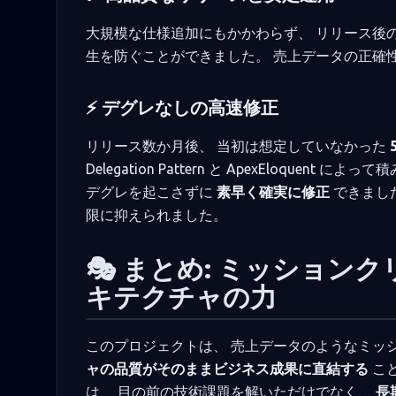
大規模な仕様追加にもかかわらず、 リリース後
生を防ぐことができました。 売上データの正確
⚡ デグレなしの高速修正
リリース数か月後、 当初は想定していなかった
Delegation Pattern と ApexEloq
デグレを起こさずに
素早く確実に修正
できまし
限に抑えられました。
🎭 まとめ: ミッショ
キテクチャの力
このプロジェクトは、 売上データのようなミッ
ャの品質がそのままビジネス成果に直結する
ことを
は、 目の前の技術課題を解いただけでなく、
長