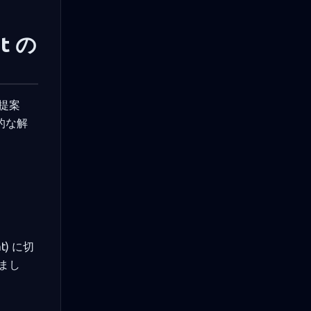
t の
提案
本的な解
t) に切
まし